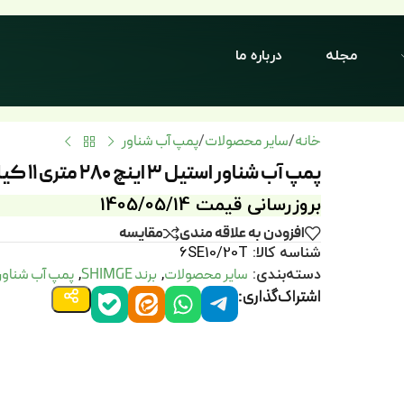
مجله
درباره ما
خانه
سایر محصولات
پمپ‌ آب شناور
/
/
پمپ آب شناور استیل 3 اینچ 280 متری 11 کیلووات سه‌فاز برند Shimge
بروزرسانی قیمت 1405/05/14
افزودن به علاقه مندی
مقايسه
شناسه کالا:
6SE10/20T
سایر محصولات
برند SHIMGE
پمپ‌ آب شناور
دسته‌بندی:
,
,
اشتراک‌گذاری: