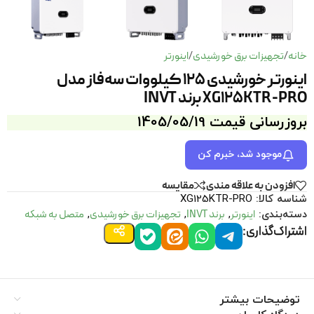
خانه
تجهیزات برق خورشیدی
اینورتر
/
/
اینورتر خورشیدی 125 کیلووات سه‌فاز مدل
XG125KTR-PRO برند INVT
بروزرسانی قیمت 1405/05/19
موجود شد، خبرم کن
افزودن به علاقه مندی
مقايسه
شناسه کالا:
XG125KTR-PRO
اینورتر
برند INVT
تجهیزات برق خورشیدی
متصل به شبکه
دسته‌بندی:
,
,
,
اشتراک‌گذاری:
توضیحات بیشتر