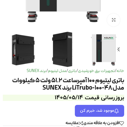
برای بزرگنمایی کلیک کنید
خانه
تجهیزات برق خورشیدی
باتری
مدل لیتیوم
برند SUNEX
/
/
/
/
باتری لیتیوم 100 آمپرساعت 51.2 ولت 5 کیلووات
مدل LiTrubo-100-48 برند SUNEX
بروزرسانی قیمت 1405/05/14
موجود شد، خبرم کن
افزودن به علاقه مندی
مقايسه