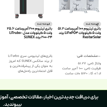
فروخته شده
فروخته شده
ف
باتری لیتیوم 100 آمپرساعت 51.2
باتری لیتیوم 200 آمپرساعت 25.6
ولت 5 کیلووات LiFePO4 برند
ولت 5 کیلووات مدل LiTrubo-
RestarSolar
200-24 برند SUNEX
300-48
اطلاعات بیشتر
اطلاعات بیشتر
ا
←مشخصات فنی:
باتری‌های لیتیومی سری LiTurbo
از برند سانکس SUNEX که امروز
ولتاژ نامی: 51.2V
به عنوان یکی از پیشرفته‌ترین و
به 
ظرفیت نامی: 100 آمپر ساعت
قابل اعتمادترین راه‌حل‌های
قاب
انرژی کل: 5120 وات ساعت
ذخیره‌سازی
ذخی
مقاومت داخلی: کمتر از 50 میلی
اهم
طول عمر چرخه‌ای: 10000 چرخه در
دمای 25 درجه سانتی‌گراد
برای دریافت جدیدترین اخبار، مقالات تخصصی، آموز
خود تخلیه ماهانه: کمتر از 3
بپیوندید.
درصد