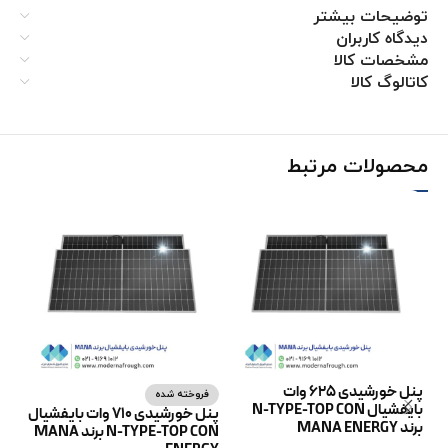
توضیحات بیشتر
دیدگاه کاربران
مشخصات کالا
کاتالوگ کالا
محصولات مرتبط
پنل خورشیدی 625 وات
فروخته شده
ف
بایفشیال N-TYPE-TOP CON
پنل خورشیدی 710 وات بایفشیال
برند MANA ENERGY
N-TYPE-TOP CON برند MANA