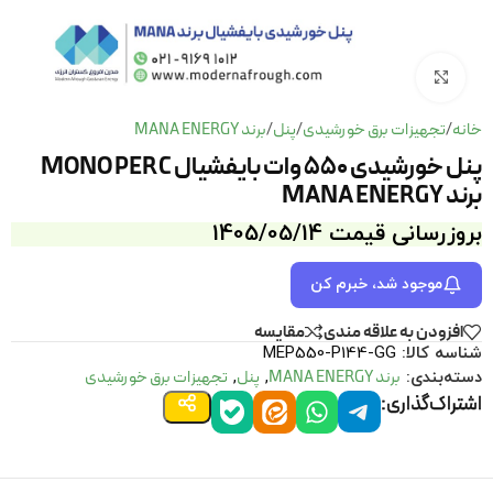
برای بزرگنمایی کلیک کنید
خانه
تجهیزات برق خورشیدی
پنل
برند MANA ENERGY
/
/
/
پنل خورشیدی 550 وات بایفشیال MONO PERC
برند MANA ENERGY
بروزرسانی قیمت 1405/05/14
موجود شد، خبرم کن
افزودن به علاقه مندی
مقايسه
شناسه کالا:
MEP550-P144-GG
برند MANA ENERGY
پنل
تجهیزات برق خورشیدی
دسته‌بندی:
,
,
اشتراک‌گذاری: