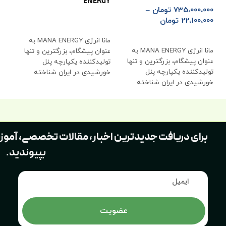
GY
ENERGY
735،000،000
تومان
–
22،100،000
تومان
اطلاعات بیشتر
ا
انتخاب گزینه ها
مانا انرژی MANA ENERGY به
مانا انرژی MANA ENERGY به
عنوان پیشگام، بزرگترین و تنها
عنو
عنوان پیشگام، بزرگترین و تنها
تولیدکننده یکپارچه پنل
تول
تولیدکننده یکپارچه پنل
خورشیدی در ایران شناخته
خور
خورشیدی در ایران شناخته
میشود که با
میش
میشود که با
برای دریافت جدیدترین اخبار، مقالات تخصصی، آموز
بپیوندید.
عضویت