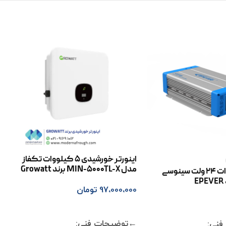
اینورتر خورشیدی 5 کیلووات تکفاز
مدل MIN-5000TL-X برند Growatt
اینورتر 1000 وات 24 ولت سینوسی
97،000،000
تومان
افزودن به سبد خرید
ر
←توضیحات فنی:
فنی: