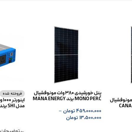
پنل خورشیدی 380 وات مونوفشیال
فروخته شده
MONO PERC برند MANA ENERGY
دی 555 وات مونوفشیال
رند CANADIAN
مدل SHI برند EPEVER
459،000،000
تومان
–
13،500،000
تومان
اطلاعات بیشت
انتخاب گزینه ها
←توضیحات 