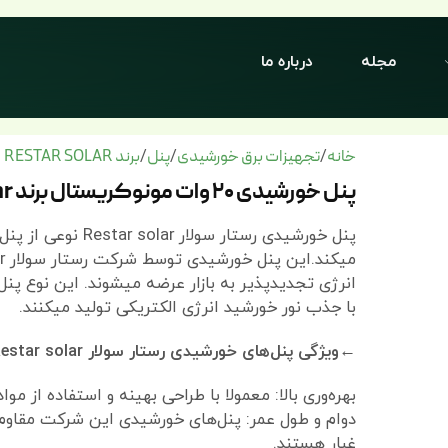
مجله
درباره ما
خانه
تجهیزات برق خورشیدی
پنل
برند RESTAR SOLAR
/
/
/
پنل خورشیدی ۲۰ وات مونوکریستال برند Restar solar
پنل خورشیدی رستار 
انرژی تجدیدپذیر به بازار عرضه میشوند. این نوع پن
با جذب نور خورشید انرژی الکتریکی تولید میکنند.
←ویژگی پنل‌های خورشیدی رستار سولار Restar solar:
بهره‌وری بالا: معمولا با طراحی بهینه و استفاده از موا
دوام و طول عمر: پنل‌های خورشیدی این شرکت مقاوم در
غبار هستند.