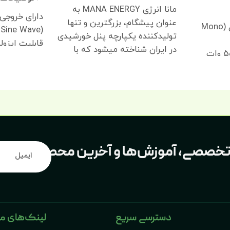
مانا انرژی MANA ENERGY به
دارای خروج
عنوان پیشگام، بزرگترین و تنها
تکنولوژی: مونوکریستال (Mono
(Pure Sine Wave)
تولیدکننده یکپارچه پنل خورشیدی
قابلیت ایزول
در ایران شناخته میشود که با
و خروجی
ولتاژ در حداکثر توان (Vmp): 41.7
دارای کنترل 
ولتاژ و جریان
جریان در حداکثر توان (Imp):
قابلیت مصرف‌
دستگاه
درصد
ت تخصصی، آموزش‌ها و آخرین محصولات، به
هرتز با دیپ
قدرت پشتیبانی فیوز سری: 25
≤ ۳ درصد (برای بارهای مقاومتی)
دارای کنترل 
اد و نوع سلول: 144 سلول
دسترسی سریع
لینک‌های م
برای عملکرد