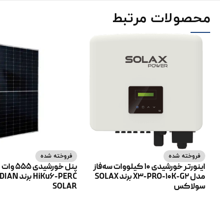
محصولات مرتبط
فروخته شده
فروخته شده
اینورتر خورشیدی 10 کیلووات سه‌فاز
پنل خورشی
مدل X3-PRO-10K-G2 برند SOLAX
HiKu6-PERC ب
سولاکس
SOLAR
اطلاعات بیشتر
اطلاعات بیشتر