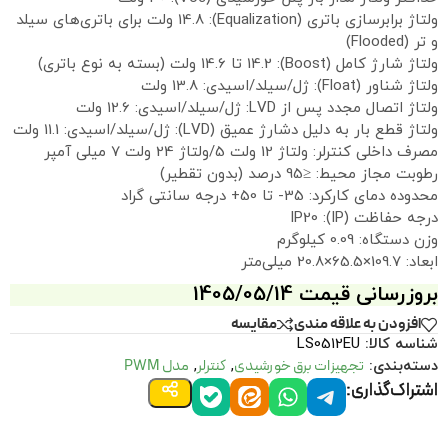
ولتاژ برابرسازی باتری (Equalization): 14.8 ولت برای باتری‌های سیلد
و تر (Flooded)
ولتاژ شارژ کامل (Boost): 14.2 تا 14.6 ولت (بسته به نوع باتری)
ولتاژ شناور (Float): ژل/سیلد/اسیدی: 13.8 ولت
ولتاژ اتصال مجدد پس از LVD: ژل/سیلد/اسیدی: 12.6 ولت
ولتاژ قطع بار به دلیل دشارژ عمیق (LVD): ژل/سیلد/اسیدی: 11.1 ولت
مصرف داخلی کنترلر: ولتاژ 12 ولت 5/ولتاژ 24 ولت 7 میلی آمپر
رطوبت مجاز محیط: ≤95 درصد (بدون تقطیر)
محدوده دمای کارکرد: 35- تا 50+ درجه سانتی گراد
درجه حفاظت (IP): IP20
وزن دستگاه: 0.09 کیلوگرم
ابعاد: 109.7×65.5×20.8 میلی‌متر
بروزرسانی قیمت 1405/05/14
افزودن به علاقه مندی
مقايسه
شناسه کالا:
LS0512EU
تجهیزات برق خورشیدی
کنترلر
مدل PWM
دسته‌بندی:
,
,
اشتراک‌گذاری: