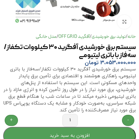
برای بزرگنمایی کلیک کنید
خانه
تولید برق خورشیدی
آفگرید OFF GRID
مدل خانگی
/
/
/
سیستم برق خورشیدی آفگرید 30 کیلووات‌ تکفاز/
سه‌فاز با باتری لیتیومی
3،053،000،000
تومان
سیستم برق خورشیدی آفگرید 30 کیلووات تکفاز/سه‌فاز با باتری
لیتیومی، راهکاری هوشمند و اقتصادی برای تأمین برق پایدار
واحدهای مسکونی است. این سیستم با استفاده از پنل‌های
خورشیدی، برق مورد نیاز را در طول روز تأمین کرده و انرژی مازاد را در
باتری لیتیومی ذخیره میکند تا در ساعات شب یا هنگام قطع برق
شبکه سراسری، به‌صورت خودکار و مشابه یک دستگاه یوپی‌اس UPS
برق مورد نیاز مصرف‌کننده را تأمین کند.
+
-
افزودن به سبد خرید