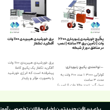
پکیج خورشیدی زنبورداری 6600
برق خورشیدی هیبریدی 1100 وات
وات | تأمین برق ۲۴ ساعته | نصب
آفگرید تکفاز
وات
در مناطق دور از شبکه
اطلاعات بیشتر
ا
اطلاعات بیشتر
برق خورشیدی هیبریدی 1100 وات
←تو
←توانمندی‌ پکیج زنبورداری:
آفگرید تکفاز یک پکیج کاملا
پیشرفته است که انرژی خورشید
کولرآبی 3000: 1 عدد 200 وات به
به‌صورت 
را به‌صورت مؤثر و پایدار
مدت 3 ساعت
عسل گیر: 1عدد 750 وات (1 اسب)
مدت 8
تکفاز به مدت 2 ساعت
یخچال فریزر 12 فوت: به مدت 24
به م
ساعت دائم روشن
لامپ ال‌ای‌دی: 10 عدد 10 وات به
مدت 3
برای دریافت جدیدترین اخبار، مقالات تخصصی، آموز