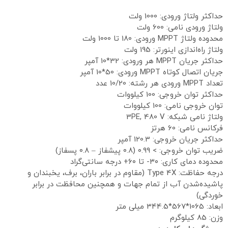
حداکثر ولتاژ ورودی: 1000 ولت
ولتاژ ورودی نامی: 600 ولت
محدوده ولتاژ MPPT ورودی: 180 تا 1000 ولت
ولتاژ راه‌اندازی اینورتر: 195 ولت
حداکثر جریان MPPT هر ورودی: 32*10 آمپر
جریان اتصال کوتاه MPPT ورودی: 50*10 آمپر
تعداد MPPT ورودی هر رشته: 10/20 عدد
حداکثر توان خروجی: 100 کیلووات
توان خروجی نامی: 100 کیلووات
ولتاژ نامی شبکه: 3PE, 480 V
فرکانس نامی: 60 هرتز
حداکثر جریان خروجی: 120.3 آمپر
ضریب توان خروجی: > ۰.۹۹ (۰.۸ پیشفاز – ۰.۸ پسفاز)
محدوده دمای کاری: ۳۰- تا ۶۰+ درجه سانتی‌گراد
درجه حفاظت: Type 4X (مقاوم در برابر باران، برف، یخبندان و
پاشیده‌شدن آب از تمام جهات و همچنین محافظت در برابر
خوردگی)
ابعاد: 1065*567*344.5 میلی متر
وزن: 85 کیلوگرم