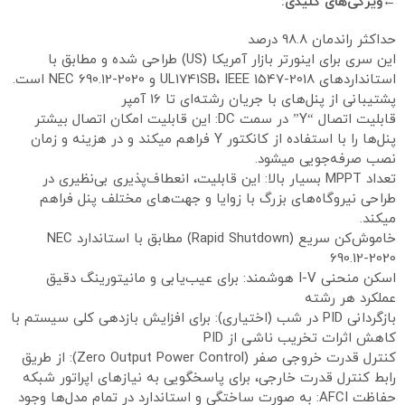
←ویژگی‌های کلیدی:
حداکثر راندمان 98.8 درصد
این سری برای اینورتر بازار آمریکا (US) طراحی شده و مطابق با
استانداردهای UL1741SB، IEEE 1547-2018 و NEC 690.12-2020 است.
پشتیبانی از پنل‌های با جریان رشته‌ای تا 16 آمپر
قابلیت اتصال “Y” در سمت DC: این قابلیت امکان اتصال بیشتر
پنل‌ها را با استفاده از کانکتور Y فراهم میکند و در هزینه و زمان
نصب صرفه‌جویی میشود.
تعداد MPPT بسیار بالا: این قابلیت، انعطاف‌پذیری بی‌نظیری در
طراحی نیروگاه‌های بزرگ با زوایا و جهت‌های مختلف پنل فراهم
میکند.
خاموش‌کن سریع (Rapid Shutdown) مطابق با استاندارد NEC
690.12-2020
اسکن منحنی I-V هوشمند: برای عیب‌یابی و مانیتورینگ دقیق
عملکرد هر رشته
بازگردانی PID در شب (اختیاری): برای افزایش بازدهی کلی سیستم با
کاهش اثرات تخریب ناشی از PID
کنترل قدرت خروجی صفر (Zero Output Power Control): از طریق
رابط کنترل قدرت خارجی، برای پاسخگویی به نیازهای اپراتور شبکه
حفاظت AFCI: به صورت ساختگی و استاندارد در تمام مدل‌ها وجود