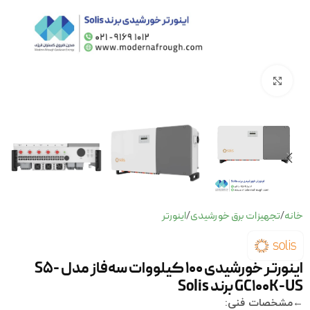
برای بزرگنمایی کلیک کنید
خانه
تجهیزات برق خورشیدی
اینورتر
/
/
اینورتر خورشیدی 100 کیلووات سه‌فاز مدل S5-
GC100K-US برند Solis
←مشخصات فنی: