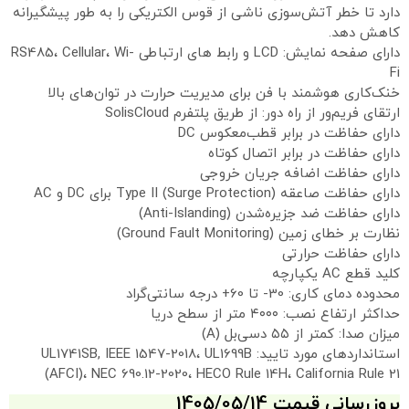
دارد تا خطر آتش‌سوزی ناشی از قوس الکتریکی را به طور پیشگیرانه
کاهش دهد.
دارای صفحه نمایش: LCD و رابط های ارتباطی RS485، Cellular، Wi-
Fi
خنک‌کاری هوشمند با فن برای مدیریت حرارت در توان‌های بالا
ارتقای فریم‌ور از راه دور: از طریق پلتفرم SolisCloud
دارای حفاظت در برابر قطب‌معکوس DC
دارای حفاظت در برابر اتصال کوتاه
دارای حفاظت اضافه جریان خروجی
دارای حفاظت صاعقه (Surge Protection) Type II برای DC و AC
دارای حفاظت ضد جزیره‌شدن (Anti-Islanding)
نظارت بر خطای زمین (Ground Fault Monitoring)
دارای حفاظت حرارتی
کلید قطع AC یکپارچه
محدوده دمای کاری: 30- تا 60+ درجه سانتی‌گراد
حداکثر ارتفاع نصب: ۴۰۰۰ متر از سطح دریا
میزان صدا: کمتر از ۵۵ دسی‌بل (A)
استانداردهای مورد تایید: UL1741SB, IEEE 1547-2018، UL1699B
(AFCI)، NEC 690.12-2020، HECO Rule 14H، California Rule 21
بروزرسانی قیمت 1405/05/14