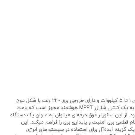
سانورتر خورشیدی برند EPEVER مدل UPower در توان 1 تا 5 کیلووات و دارای خروجی برق 220 ولت با شکل موج
سینوسی خالص ارائه میدهد. این سانورتر خورشیدی به یک کنترل شارژر MPPT هوشمند مجهز است که باعث
د. از این سانورتر فوق‌ حرفه‌ای میتوان به عنوان یک دستگاه
ه در هنگام قطعی برق امنیت و پایداری برق را فراهم میکند. این
ژگی‌ها باعث میشود که سانورتر EPEVER مدل UP یک گزینه ایده‌آل برای استفاده در سیستم‌های انرژی