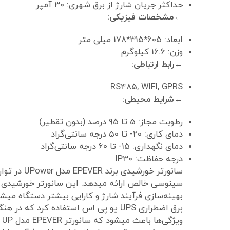
حداکثر جریان شارژ از برق شهری: 30 آمپر
←مشخصات فیزیکی:
ابعاد: 605*315*178 میلی متر
وزن: 16.6 کیلوگرم
←رابط ارتباطی:
RS485, WIFI, GPRS
←شرایط محیطی:
رطوبت مجاز: 5 تا 95 درصد (بدون تقطیر)
دمای کاری: 20- تا 50 درجه سانتی‌گراد
دمای نگهداری: 15- تا 60 درجه سانتی‌گراد
درجه حفاظت: IP30
بهینه‌سازی فرآیند شارژ و کارایی بیشتر دستگاه میشو
برق اضطراری UPS یو پی اس استفاده کرد ک
وی