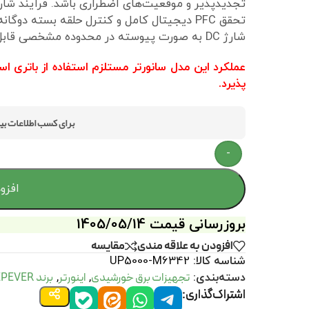
تحقق PFC دیجیتال کامل و کنترل حلقه بسته دو
شارژ DC به صورت پیوسته در محدوده مشخصی قابل تنظیم است.
عملکرد این مدل سانورتر مستلزم استفاده از باتری اس
پذیرد.
برای کسب اطلاعات بی
-
افزو
بروزرسانی قیمت 1405/05/14
افزودن به علاقه مندی
مقايسه
شناسه کالا:
UP5000-M6342
تجهیزات برق خورشیدی
اینورتر
برند EPEVER
دسته‌بندی:
,
,
اشتراک‌گذاری: