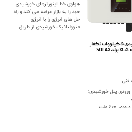
هواوی خط اینورترهای خورشیدی
خود را به بازار عرضه می کند و راه
حل های انرژی را با انرژی
فتوولتائیک خورشیدی از طریق
اینورترهای خورشیدی جدید خود از
خط هواوی Fusion Home Sun
اینورتر خورشیدی 5 کیلووات تکفاز
مدل X1-5.0-T-D(L) برند SOLAX
2000L درمان می کند.
ر
نی:
 ورودی پنل خورشیدی:
ی: 600 ولت
 ولت
 360 ولت
محدوده ولتاژ MPPT اینورتر: 70 تا