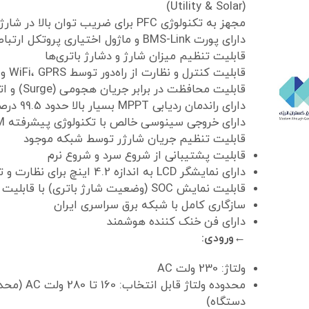
(Utility & Solar)
مجهز به تکنولوژی PFC برای ضریب توان بالا در شارژ AC به DC و کاهش مصرف شبکه برق
دارای پورت BMS-Link و ماژول اختیاری پروتکل ارتباطی BMS
قابلیت تنظیم میزان شارژ و دشارژ باتری‌ها
قابلیت کنترل و نظارت از راه‌دور توسط WiFi، GPRS و قابلیت ارتباط با RS485
قابلیت محافظت در برابر جریان هجومی (Surge) و اتصال معکوس، سازگاری عالی با باتری‌های لیتیوم
دارای راندمان ردیابی MPPT بسیار بالا حدود 99.5 درصد
دارای خروجی سینوسی خالص با تکنولوژی پیشرفته SPWM
قابلیت تنظیم جریان شارژر توسط شبکه موجود
قابلیت پشتیبانی از شروع سرد و شروع نرم
دارای نمایشگر LCD به اندازه 4.2 اینچ برای نظارت و تغییر پارامترهای سیستم
قابلیت نمایش SOC (وضعیت شارژ باتری) با قابلیت یادگیری خودکار
سازگاری کامل با شبکه برق سراسری ایران
دارای فن خنک کننده هوشمند
←ورودی:
ولتاژ: 230 ولت AC
دستگاه)