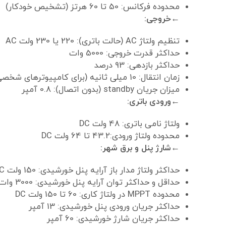
محدوده فرکانس: 50 تا 60 هرتز (تشخیص خودکار)
←خروجی:
تنظیم ولتاژ AC (حالت باتری): 220 یا 230 ولت AC
حداکثر قدرت خروجی: 5000 وات
حداکثر بازدهی: 93 درصد
زمان انتقال: 10 میلی ثانیه (برای کامپیوترهای شخصی) 15 میلی ثانیه (برای لوازم خانگی)
میزان جریان standby (بدون اتصال): 0.8 آمپر
←ورودی باتری:
ولتاژ نامی باتری: 48 ولت DC
محدوده ولتاژ ورودی:43.2 تا 64 ولت DC
←شارژ پنل و برق شهر:
حداکثر ولتاژ مدار باز آرایه پنل خورشیدی: 150 ولت DC
حداقل و حداکثر توان آرایه پنل خورشیدی: 3000 وات DC
محدوده MPPT در ولتاژ کاری: 60 تا 150 ولت DC
حداکثر جریان ورودی پنل خورشیدی: 13 آمپر
حداکثر جریان شارژ خورشیدی: 60 آمپر