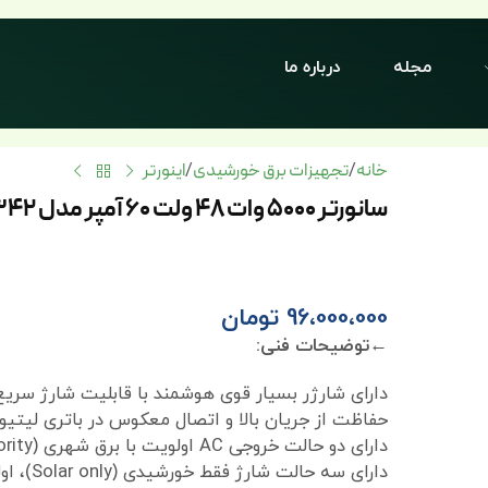
مجله
درباره ما
خانه
تجهیزات برق خورشیدی
اینورتر
/
/
سانورتر 5000 وات 48 ولت 60 آمپر مدل M6342 برند EPEVER
96،000،000
تومان
←توضیحات فنی:
دارای شارژر بسیار قوی هوشمند با قابلیت شارژ سریع
حفاظت از جریان بالا و اتصال معکوس در باتری لیتی
دارای دو حالت خروجی AC اولویت با برق شهری (Utility priority) و اولویت با اینورتر (Inverter priority)