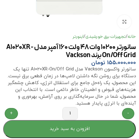
برای بزرگنمایی کلیک کنید
خانه
تجهیزات برق خورشیدی
اینورتر
/
/
سانورتر 10200 وات 48 ولت 160 آمپر مدل A1020XR-
On/Off Grid برند Vackson
155،000،000
تومان
سانورتر واکسون Vackson مدل A1020XR-On/Off Grid تنها یک
دستگاه برای روشن نگه داشتن لامپ‌ها در زمان قطعی برق نیست.
این محصول، یک راه‌حل جامع برای استقلال انرژی، کاهش چشمگیر
هزینه‌های قبوض و اطمینان خاطر دائمی است. با انتخاب این
محصول، شما در حال سرمایه‌گذاری بر روی آرامش، بهره‌وری و
آینده‌ای با انرژی پایدار هستید.
+
-
افزودن به سبد خرید