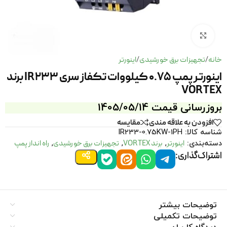
برای بزرگنمایی کلیک کنید
خانه
تجهیزات برق خورشیدی
اینورتر
/
/
اینورتر پمپ 0.75 کیلووات تکفاز سری IR233 برند
VORTEX
بروزرسانی قیمت 1405/05/14
افزودن به علاقه مندی
مقايسه
شناسه کالا:
IR233-0.75KW-1PH
اینورتر
برند VORTEX
تجهیزات برق خورشیدی
راه انداز پمپ
دسته‌بندی:
,
,
,
اشتراک‌گذاری:
توضیحات بیشتر
توضیحات تکمیلی