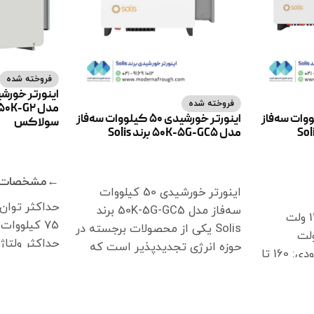
فروخته شده
فروخته شده
رشیدی 110 کیلووات سه‌فاز
اینورتر خورشیدی 50 کیلووات سه‌فاز
سولاکس
مدل 50K-5G-GC5 برند Solis
اطلاعات بیشت
اطلاعات بیشتر
←مشخصات ف
اینورتر خورشیدی 50 کیلووات
حداکثر توان
سه‌فاز مدل 50K-5G-GC5 برند
75 کیلووات
Solis یکی از محصولات برجسته در
حداکثر ولتاژ ورود
حوزه انرژی تجدیدپذیر است که
محدوده ولتاژ MPPT ورودی: 160 تا
ولتاژ راه‌اندازی: 200
برای تبدیل انرژی خورشیدی به
ولتاژ نامی ورودی:
انرژی الکتریکی استفاده میشود.
اینورترها قلب یک سیستم
ر جریان MPPT هر ورودی: