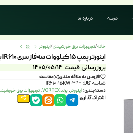
مجله
درباره ما
خانه
تجهیزات برق خورشیدی
اینورتر
/
/
اینورتر پمپ 15 کیلووات سه‌فاز سری IR610 برند VORTEX
بروزرسانی قیمت 1405/05/14
افزودن به علاقه مندی
مقايسه
شناسه کالا:
IR610-15KW-3PH
اینورتر
برند VORTEX
تجهیزات برق خورشید
دسته‌بندی:
,
,
اشتراک‌گذاری: