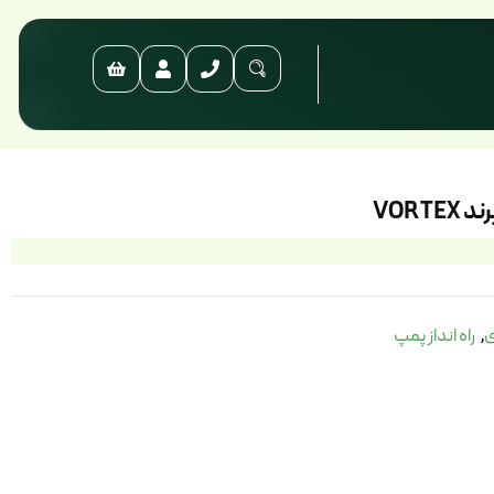
ی
راه انداز پمپ
,