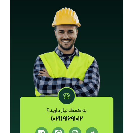
به کمک نیاز دارید؟
91691012 (021)