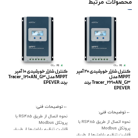
محصولات مرتبط
کنترل شارژر خورشیدی 20 آمپر
کنترل شارژر خورشیدی 10 آمپر
MPPT مدل
MPPT مدل Tracer_1210AN_G3
Tracer_2210AN_G3 برند
برند EPEVER
ER
EPEVER
اطلاعات بیشتر
ا
اطلاعات بیشتر
←توضیحات فنی:
←ت
←توضیحات فنی:
نحوه اتصال از طریق RS485 با
قاب
نحوه اتصال از طریق RS485 با
پروتکل Modbus
بات
پروتکل Modbus
قابلیت تنظیم پارامترها از طریق
پشت
قابلیت تنظیم پارامترها از طریق
اپلیکیشن موبایل
بات