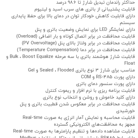
حداکثر راندمان تبدیل شارژ تا 98.6 درصد
قابلیت پشتیبانی از باتری های سرب اسید و لیتیوم
دارای قابلیت کاهش خودکار توان در دمای بالا برای حفظ پایداری
سیستم
دارای نمایشگر LED برای نمایش وضعیت باتری و پنل
قابلیت محافظت در برابر اتصال کوتاه و بار اضافی (Overload)
قابلیت محافظت در برابر ولتاژ بالای پنل (PV Overvoltage)
قابلیت محافظت در برابر دما (Temperature Compensation)
قابلیت شارژ هوشمند باتری با سه مرحله Bulk ، Boost Equalize و
Float
مناسب برای شارژ 3 نوع باتری Sealed ، Flooded و Gel
دارای پورت RS-485 و COM
دارای پورت سنسور دمای باتری
قابلیت برنامه ریزی با نرم افزار و ریموت کنترل
دارای کلید خاموش و روشن و انتخاب نوع باتری
قابلیت محافظت در برابر معکوس شدن قطبیت باتری و پنل
خورشیدی
قابلیت محاسبه و نمایش آمار انرژی به صورت Real-time
مجهز به محافظت‌های الکترونیکی گسترده
قابلیت مشاهده داده‌ها و تنظیم پارامترها به صورت Real-time