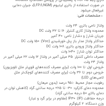
دارای رابط RS485 با پشتیبانی از پروتکل استاندارد Modbus
در صورت استفاده از باتری لیتیوم (LFP/LNGM)، جبران دمایی
غیرفعال میشود.
←مشخصات فنی:
ولتاژ نامی باتری: 24 ولت
محدوده ولتاژ کاری کنترلر: 16 تا 32 ولت DC
جریان شارژ و دشارژ نامی: 40 آمپر
حداکثر ولتاژ مدار باز پنل خورشیدی (Voc): 150 ولت DC
حداکثر ولتاژ ورودی باتری: 108 ولت DC
حداکثر توان شارژ: 1040 وات
مصرف داخلی کنترلر: 35 میلی آمپر در ولتاژ 12 ولت 22 میلی آمپر در
ولتاژ 24 ولت
خروجی اول: تا ۱۰۰ وات (برای مصرف کننده‌های قوی‌تر مثل تلویزیون)
خروجی دوم: تا ۳۶ وات (برای مصرف کننده‌های کوچک‌تر مثل
لامپ‌های LED)
رطوبت مجاز محیط: ≤95 درصد (بدون میعان)
محدوده دمای کارکرد: 30- تا 65+ درجه سانتی گراد (کاهش توان در
دمای بالای ۵۰ درجه سانتی گراد)
درجه حفاظت (IP): IP30 (مقاوم در برابر گرد و غبار)
وزن دستگاه: 2 کیلوگرم