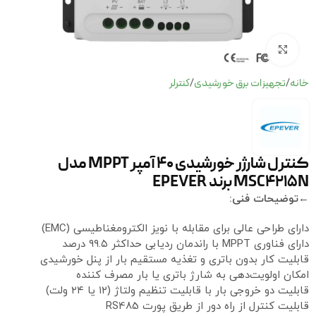
برای بزرگنمایی کلیک کنید
خانه
تجهیزات برق خورشیدی
کنترلر
/
/
کنترل شارژر خورشیدی 40 آمپر MPPT مدل
MSC4215N برند EPEVER
←توضیحات فنی:
دارای طراحی عالی برای مقابله با نویز الکترومغناطیسی (EMC)
دارای فناوری MPPT با راندمان ردیابی حداکثر ۹۹.۵ درصد
قابلیت کار بدون باتری و تغذیه مستقیم بار از پنل خورشیدی
امکان اولویت‌دهی به شارژ باتری یا بار مصرف کننده
قابلیت دو خروجی بار با قابلیت تنظیم ولتاژ (۱۲ یا ۲۴ ولت)
قابلیت کنترل از راه دور از طریق پورت RS485