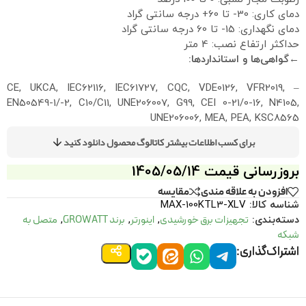
دمای کاری: 30- تا 60+ درجه سانتی گراد
دمای نگهداری: 15- تا 60 درجه سانتی گراد
حداکثر ارتفاع نصب: 4 متر
←گواهی‌ها و استانداردها:
– CE, UKCA, IEC62116, IEC61727, CQC, VDE0126, VFR2019,
EN50549-1/-2, C10/C11, UNE206007, G99, CEI 0-21/0-16, N4105,
UNE206006, MEA, PEA, KSC8565
برای کسب اطلاعات بیشتر کاتالوگ محصول دانلود کنید
بروزرسانی قیمت 1405/05/14
افزودن به علاقه مندی
مقايسه
شناسه کالا:
MAX-100KTL3-XLV
تجهیزات برق خورشیدی
اینورتر
برند GROWATT
متصل به
دسته‌بندی:
,
,
,
شبکه
اشتراک‌گذاری: