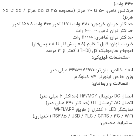
440 ولت)
فرکانس نامی: 50 تا 60 هرتز (محدوده 45 تا 55 هرتز / 55 تا 65
هرتز)
حداکثر جریان خروجی: 380 ولت 167.1 آمپر 400 ولت 158.8 آمپر
حداکثر توان نامی: 100000 وات
حداکثر توان ظاهری: 110000 وات
ضریب توان: قابل تنظیم (0.8 پیش‌فاز تا 0.8 پس‌فاز)
اعوجاج هارمونیک کل (THDi): کمتر از ۳ درصد
←مشخصات فیزیکی:
ابعاد خالص اینورتر: 970*64*345 میلی متر
وزن خالص اینورتر: 84 کیلوگرم
←اتصالات و رابط‌های:
اتصال DC ترمینال H4/MC4 (حداکثر 6 میلی متر)
اتصال AC ترمینال OT (حداکثر 240 میلی متر)
نمایشگر LED + کنترل از طریق Wi-Fi/APP
RS485 / USB / PLC / GPRS / 4G / WiFi (اختیاری)
←شرایط محیطی:
رطوبت مجاز نسبی: 0 تا 100 درصد