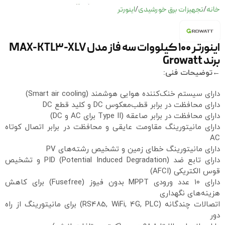
خانه
تجهیزات برق خورشیدی
اینورتر
/
/
اینورتر 100 کیلووات سه فاز مدل MAX-KTL3-XLV
برند Growatt
←توضیحات فنی:
دارای سیستم خنک‌کننده هوایی هوشمند (Smart air cooling)
دارای محافظت در برابر قطب‌معکوس DC و کلید قطع DC
دارای محافظت در برابر صاعقه (Type II برای AC و DC)
دارای مانیتورینگ مقاومت عایقی و محافظت در برابر اتصال کوتاه
AC
دارای مانیتورینگ خطای زمین و تشخیص رشته‌های PV
دارای تابع ضد PID (Potential Induced Degradation) و تشخیص
قوس الکتریکی (AFCI)
دارای ۱۰ عدد ورودی MPPT بدون فیوز (Fusefree) برای کاهش
هزینه‌های نگهداری
اتصالات چندگانه (RS485, WiFi, 4G, PLC) برای مانیتورینگ از راه
دور