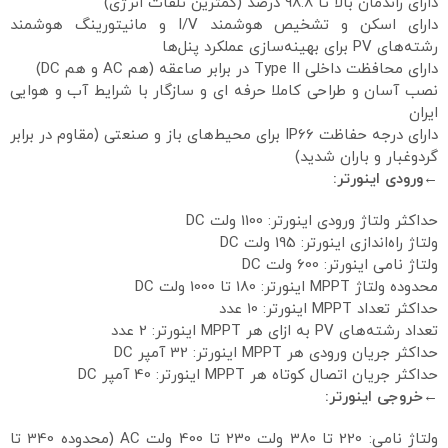
دارای راندمان بالا تا 98.8 درصد (کمترین تلفات انرژی)
دارای اسکن و تشخیص هوشمند I/V و مانیتورینگ هوشمند
رشته‌های PV برای بهینه‌سازی عملکرد پنل‌ها
دارای محافظت داخلی Type II در برابر صاعقه (هم AC و هم DC)
نصب آسان و طراحی کاملا حرفه ای و سازگار با شرایط آب و هوایی
ایران
دارای درجه حفاظت IP66 برای محیط‌های باز و صنعتی (مقاوم در برابر
گردوغبار و باران شدید)
←ورودی اینورتر:
حداکثر ولتاژ ورودی اینورتر: 1100 ولت DC
ولتاژ راه‌اندازی اینورتر: 195 ولت DC
ولتاژ نامی اینورتر: 600 ولت DC
محدوده ولتاژ MPPT اینورتر: 180 تا 1000 ولت DC
حداکثر تعداد MPPT اینورتر: 10 عدد
تعداد رشته‌های PV به ازای هر MPPT اینورتر: 2 عدد
حداکثر جریان ورودی هر MPPT اینورتر: 32 آمپر DC
حداکثر جریان اتصال کوتاه هر MPPT اینورتر: 40 آمپر DC
←خروجی اینورتر:
ولتاژ نامی: 220 تا 380 ولت 230 تا 400 ولت AC (محدوده 340 تا