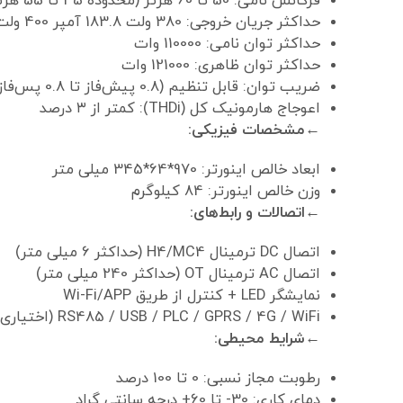
فرکانس نامی: 50 تا 60 هرتز (محدوده 45 تا 55 هرتز / 55 تا 65 هرتز)
حداکثر جریان خروجی: 380 ولت 183.8 آمپر 400 ولت 174.6 آمپر
حداکثر توان نامی: 110000 وات
حداکثر توان ظاهری: 121000 وات
ضریب توان: قابل تنظیم (0.8 پیش‌فاز تا 0.8 پس‌فاز)
اعوجاج هارمونیک کل (THDi): کمتر از ۳ درصد
←مشخصات فیزیکی:
ابعاد خالص اینورتر: 970*64*345 میلی متر
وزن خالص اینورتر: 84 کیلوگرم
←اتصالات و رابط‌های:
اتصال DC ترمینال H4/MC4 (حداکثر 6 میلی متر)
اتصال AC ترمینال OT (حداکثر 240 میلی متر)
نمایشگر LED + کنترل از طریق Wi-Fi/APP
RS485 / USB / PLC / GPRS / 4G / WiFi (اختیاری)
←شرایط محیطی:
رطوبت مجاز نسبی: 0 تا 100 درصد
دمای کاری: 30- تا 60+ درجه سانتی گراد