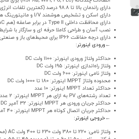
اتصالات چندگانه (RS485, WiFi, 4G, PLC) برای مانیتورینگ از راه دور
دارای راندمان بالا تا 98.8 درصد (کمترین تلفات انرژی)
دارای اسکن و تشخیص هوشمند I/V و مانیتورینگ هوشمند رشته‌های PV برای بهینه‌سازی عملکرد پنل‌ها
دارای محافظت داخلی Type II در برابر صاعقه (هم AC و هم DC)
نصب آسان و طراحی کاملا حرفه ای و سازگار با شرایط
دارای درجه حفاظت IP66 برای محیط‌های باز و صنعتی (مقاوم در برابر گردوغبار و باران شدید)
←ورودی اینورتر:
حداکثر ولتاژ ورودی اینورتر: 1100 ولت DC
ولتاژ راه‌اندازی اینورتر: 195 ولت DC
ولتاژ نامی اینورتر: 600 ولت DC
محدوده ولتاژ MPPT اینورتر: 180 تا 1000 ولت DC
حداکثر تعداد MPPT اینورتر: 10 عدد
تعداد رشته‌های PV به ازای هر MPPT اینورتر: 2 عدد
حداکثر جریان ورودی هر MPPT اینورتر: 32 آمپر DC
حداکثر جریان اتصال کوتاه هر MPPT اینورتر: 40 آمپر DC
←خروجی اینورتر:
ولتاژ نامی: 220 تا 380 ولت 230 تا 400 ولت AC (محدوده 340 تا 440 ولت)