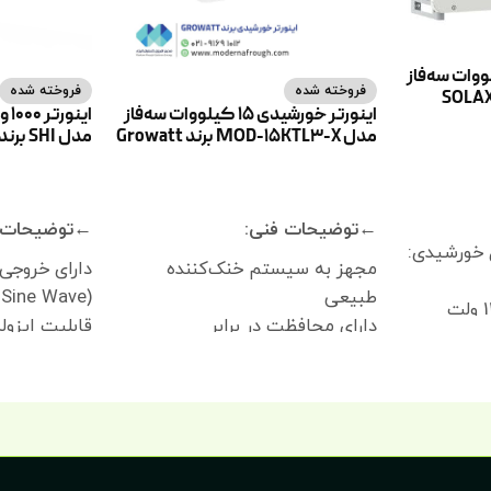
ورشیدی 80 کیلووات سه‌فاز
فروخته شده
فروخته شده
ل X3-FTH-80K برند SOLAX
اینورتر خورشیدی 15 کیلووات سه‌فاز
مدل MOD-15KTL3-X برند Growatt
مدل SHI برند EPEVER
اطلاعات بیشتر
اطلاعات بیشت
←توضیحات فنی:
←توضیحات 
 خورشیدی:
مجهز به سیستم خنک‌کننده
دارای خروج
طبیعی
(Pure Sine Wave)
دارای محافظت در برابر
قابلیت ایزول
قطب‌معکوس DC
و خروجی
دارای محافظت در برابر صاعقه نوع
دارای کنترل 
محدوده ولتاژ MPPT اینورتر: 180
II
ولتاژ و جریان
دارای محافظت در برابر اتصال
قابلیت مصرف‌
حداکثر جریان ورودی هر MPPT
کوتاه AC
دستگاه