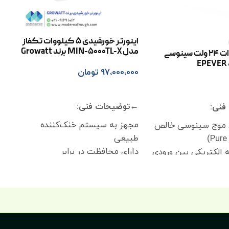
اینورتر خورشیدی 5 کیلووات تکفاز
مدل MIN-5000TL-X برند Growatt
اینورتر 1000 وات 24 ولت سینوسی
97،000،000
تومان
افزودن به سبد خرید
ر
←توضیحات فنی:
فنی:
مجهز به سیستم خنک‌کننده
ی موج سینوسی خالص
طبیعی
دارای محافظت در برابر
ه الکتریکی بین ورودی
قطب‌معکوس DC
دارای محافظت در برابر صاعقه نوع
دیجیتال دوحلقه‌ای
II
دارای محافظت در برابر اتصال
کم در حالت بدون‌بار
کوتاه AC