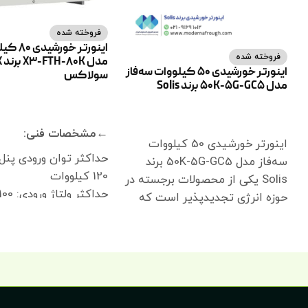
فروخته شده
اینورتر خ
فروخته شده
مد
اینورتر خورشیدی 50 کیلووات سه‌فاز
سولاکس
مدل 50K-5G-GC5 برند Solis
اطلاعات بیشتر
اطلاعات بیشتر
←مشخصات فنی:
اینورتر خورشیدی 50 کیلووات
حداکثر توان ورودی پنل
سه‌فاز مدل 50K-5G-GC5 برند
120 کیلووات
Solis یکی از محصولات برجسته در
حداکثر ولتاژ ورودی: 1100 ولت
حوزه انرژی تجدیدپذیر است که
ولتاژ راه‌اندازی: 200 ولت
برای تبدیل انرژی خورشیدی به
ولتاژ نامی ورودی: 580 تا 600 ولت
انرژی الکتریکی استفاده میشود.
اینورترها قلب یک سیستم
تا 1000 ولت
فتوولتائیک (PV) هستند و وظیفه
اصلی آنها تبدیل جریان مستقیم
اینورتر: 32 آمپر
(DC) تولید شده توسط پنل‌های