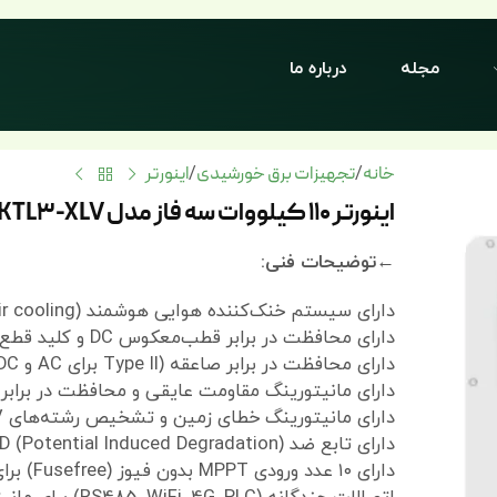
مجله
درباره ما
خانه
تجهیزات برق خورشیدی
اینورتر
/
/
اینورتر 110 کیلووات سه فاز مدل MAX-KTL3-XLV برند Growatt
←توضیحات فنی:
دارای سیستم خنک‌کننده هوایی هوشمند (Smart air cooling)
دارای محافظت در برابر قطب‌معکوس DC و کلید قطع DC
دارای محافظت در برابر صاعقه (Type II برای AC و DC)
دارای مانیتورینگ مقاومت عایقی و محافظت در برابر ات
دارای مانیتورینگ خطای زمین و تشخیص رشته‌های PV
دارای تابع ضد PID (Potential Induced Degradation) و تشخیص قوس الکتریکی (AFCI)
دارای ۱۰ عدد ورودی MPPT بدون فیوز (Fusefree) برای کاهش هزینه‌های نگهداری