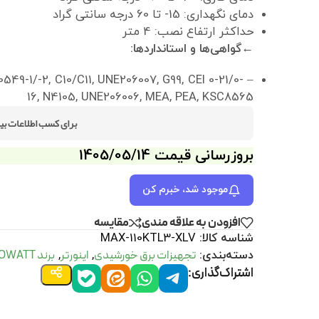
دمای نگهداری: 15- تا 60 درجه سانتی گراد
حداکثر ارتفاع نصب: 4 متر
←گواهی‌ها و استانداردها:
0549-1/-2, C10/C11, UNE206007, G99, CEI 0-21/0-
16, N4105, UNE206006, MEA, PEA, KSC8565
برای کسب اطلاعات بی
بروزرسانی قیمت 1405/05/14
موجود شد، خبرم کن
افزودن به علاقه مندی
مقايسه
شناسه کالا:
MAX-110KTL3-XLV
تجهیزات برق خورشیدی
اینورتر
برند GROWATT
دسته‌بندی:
,
,
اشتراک‌گذاری: